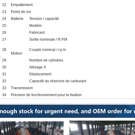
22
Empattement
23
Poids de soi
24
Batterie
Tension / capacité
25
Modèle
26
Fabricant
27
Sortie nominale / R.P.M
28
Couple nominal / r.p.m
Moteur
n
29
Nombre de cylindres
30
Alésage X
31
Déplacement
32
Capacité du réservoir de carburant
33
Transmission
34
Pression de fonctionnement pour la fixation