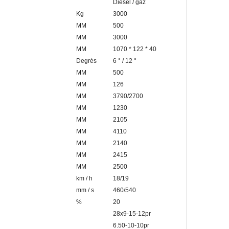
Diesel / gaz
Kg
3000
MM
500
MM
3000
MM
1070 * 122 * 40
Degrés
6 ° / 12 °
MM
500
MM
126
MM
3790/2700
MM
1230
MM
2105
MM
4110
MM
2140
MM
2415
MM
2500
km / h
18/19
mm / s
460/540
%
20
28x9-15-12pr
6.50-10-10pr