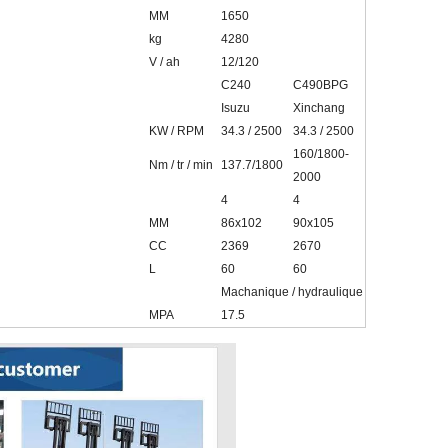
MM
1650
kg
4280
V / ah
12/120
C240
C490BPG
Isuzu
Xinchang
KW / RPM
34.3 / 2500
34.3 / 2500
160/1800-
Nm / tr / min
137.7/1800
2000
4
4
MM
86x102
90x105
CC
2369
2670
L
60
60
Machanique / hydraulique
MPA
17.5