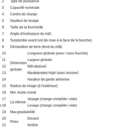
2
Type de puissance
3
Capacité nominale
4
Centre de charge
5
Hauteur de levage
6
Taille de la fourchette
7
Angle d'inclinaison du mât
8
Surplombe avant (vol de roue à la face de la fourche)
9
Déclaration de terre (fond du mât)
10
Longueur globale (avec / sans fourche)
e
11
Largeur globale
Dimension
12
Mât abaissé
globale
13
Mastetended High (avec dossier)
14
Hauteur de garde aérienne
15
Radius de virage (à l'extérieur)
16
Min. Asole croisé
17
Voyage (charge complète / vide)
La vitesse
e
18
Levage (charge complète / vide)
19
Max.gradiabilité
20
Devant
Pneu
21
Arrière