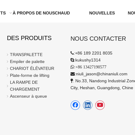
ITS
À PROPOS DE NOUS
CHAUD
NOUVELLES
NO
DES PRODUITS
NOUS CONTACTER
:
+86 189 2201 8035

TRANSPALETTE
:
kukushy1314

Empiler de palette
:

+86 13427190577
CHARIOT ÉLÉVATEUR
:
niuli_jason@chinaniuli.com

Plate-forme de lifting
: No.33, Nandong Industrial Zo

LA RAMPE DE
City, Heshan, Guangdong, Chine
CHARGEMENT
Ascenseur à queue