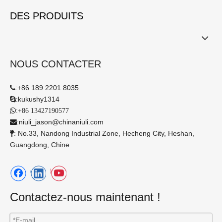
DES PRODUITS
NOUS CONTACTER
:
+86 189 2201 8035

:
kukushy1314

:

+86 13427190577
:
niuli_jason@chinaniuli.com

: No.33, Nandong Industrial Zone, Hecheng City, Heshan,

Guangdong, Chine
Contactez-nous maintenant !