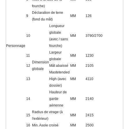
fourche)
Déclaration de terre
9
MM
126
(fond du mât)
Longueur
globale
10
MM
3790/2700
(avec / sans
Personnage
fourche)
Largeur
11
MM
1230
globale
Dimension
12
Mât abaissé
MM
2105
globale
Mastetended
13
High (avec
MM
4110
dossier)
Hauteur de
14
garde
MM
2140
aérienne
Radius de virage (à
15
MM
2415
l'extérieur)
16
Min. Asole croisé
MM
2500