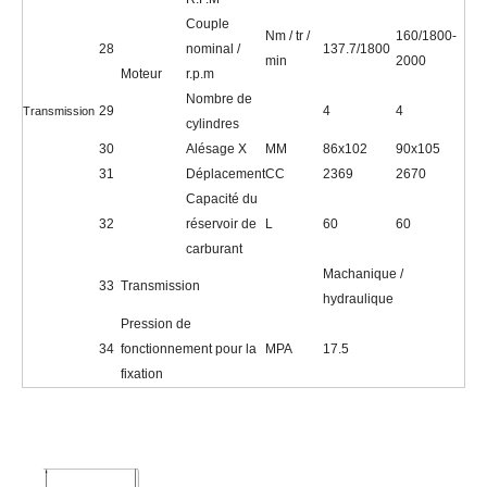
Couple
Nm / tr /
160/1800-
28
nominal /
137.7/1800
min
2000
Moteur
r.p.m
Nombre de
29
4
4
Transmission
cylindres
30
Alésage X
MM
86x102
90x105
31
Déplacement
CC
2369
2670
Capacité du
32
réservoir de
L
60
60
carburant
Machanique /
33
Transmission
hydraulique
Pression de
34
fonctionnement pour la
MPA
17.5
fixation