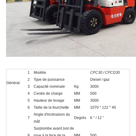
1
Modèle
CPC30 / CPCD30
2
Type de puissance
Diesel / gaz
Général
3
Capacité nominale
Kg
3000
4
Centre de charge
MM
500
5
Hauteur de levage
MM
3000
6
Taille de la fourchette
MM
1070 * 122 * 40
Angle d'inclinaison du
7
Degrés
6 ° / 12 °
mât
Surplombe avant (vol de
8
roue à la face de la
MM
500