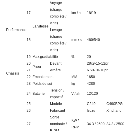
Voyage
(charge
17
km / h
18/19
complète /
vide)
La vitesse
Performance
Levage
(charge
18
mm / s
460/540
complète /
vide)
19
Max.gradiabilité
%
20
20
Devant
28x9-15-12pr
Pneu
21
Arrière
6.50-10-10pr
Châssis
22
Empattement
MM
1650
23
Poids de soi
kg
4280
Tension /
24
Batterie
V / ah
12/120
capacité
25
Modèle
C240
C490BPG
26
Fabricant
Isuzu
Xinchang
Sortie
KW /
27
nominale /
34.3 / 2500
34.3 / 2500
RPM
R.P.M