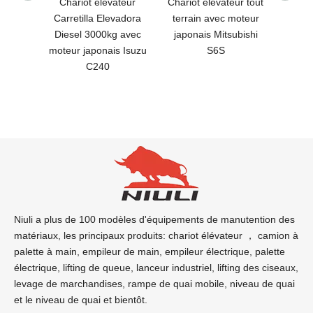
I 3ton
Chariot élévateur
Chariot élévateur tout
Cha
 avec
Carretilla Elevadora
terrain avec moteur
diesel
eur à
Diesel 3000kg avec
japonais Mitsubishi
Monta
aponais
moteur japonais Isuzu
S6S
avec 
subishi
C240
Mi
TNE98
D30
Niuli a plus de 100 modèles d'équipements de manutention des
matériaux, les principaux produits: chariot élévateur ， camion à
palette à main, empileur de main, empileur électrique, palette
électrique, lifting de queue, lanceur industriel, lifting des ciseaux,
levage de marchandises, rampe de quai mobile, niveau de quai
et le niveau de quai et bientôt.