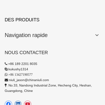
DES PRODUITS
Navigation rapide
NOUS CONTACTER
:
+86 189 2201 8035

:
kukushy1314

:

+86 13427190577
:
niuli_jason@chinaniuli.com

: No.33, Nandong Industrial Zone, Hecheng City, Heshan,

Guangdong, Chine