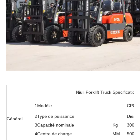
Niuli Forklift Truck Specification
1
Modèle
CPC30
2
Type de puissance
Diesel
Général
3
Capacité nominale
Kg
3000
4
Centre de charge
MM
500