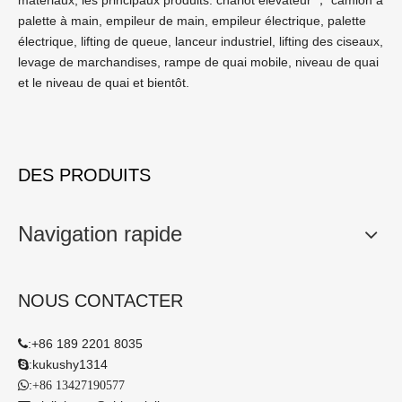
matériaux, les principaux produits: chariot élévateur ， camion à
palette à main, empileur de main, empileur électrique, palette
électrique, lifting de queue, lanceur industriel, lifting des ciseaux,
levage de marchandises, rampe de quai mobile, niveau de quai
et le niveau de quai et bientôt.
DES PRODUITS
Navigation rapide
NOUS CONTACTER
:
+86 189 2201 8035

:
kukushy1314

:

+86 13427190577