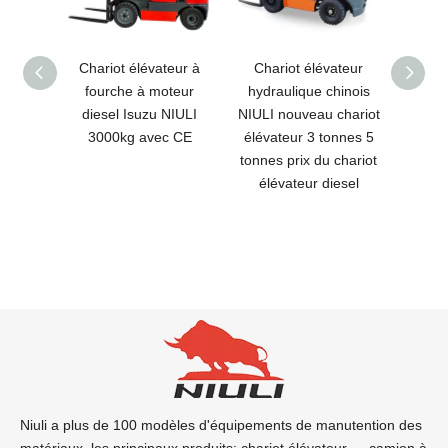
teur
Chariot élévateur à
Chariot élévateur
Cha
tonnes
fourche à moteur
hydraulique chinois
die
 CE
diesel Isuzu NIULI
NIULI nouveau chariot
supéri
)
3000kg avec CE
élévateur 3 tonnes 5
de N
tonnes prix du chariot
pièces
élévateur diesel
pièces
chari
char
Niuli a plus de 100 modèles d'équipements de manutention des