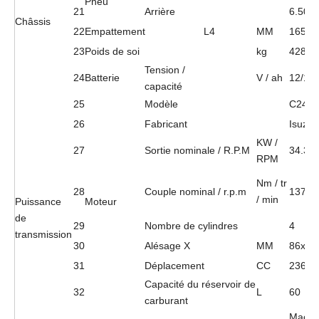
Pneu
21
Arrière
6.50-1
Châssis
22
Empattement
L4
MM
1650
23
Poids de soi
kg
4280
Tension /
24
Batterie
V / ah
12/12
capacité
25
Modèle
C240
26
Fabricant
Isuzu
KW /
27
Sortie nominale / R.P.M
34.3 /
RPM
Nm / tr
28
Couple nominal / r.p.m
137.7
/ min
Puissance
Moteur
de
29
Nombre de cylindres
4
transmission
30
Alésage X
MM
86x10
31
Déplacement
CC
2369
Capacité du réservoir de
32
L
60
carburant
Macha