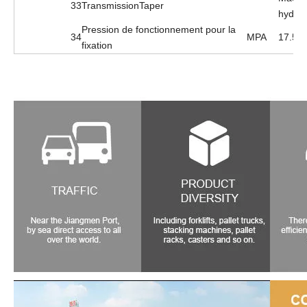
33
Transmission
Taper
hydrau
Pression de fonctionnement pour la
34
MPA
17.5
fixation