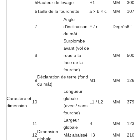
5
Hauteur de levage
H1
MM
3000
6
Taille de la fourchette
a × b × c
MM
1070 *
Angle
7
d'inclinaison
F / r
Degrés
6 ° / 1
du mât
Surplombe
avant (vol de
8
roue à la
MM
500
face de la
fourche)
Déclaration de terre (fond
9
M1
MM
126
du mât)
Longueur
Caractère et
globale
10
L1 / L2
MM
3790/
dimension
(avec / sans
fourche)
Largeur
11
B
MM
1230
globale
Dimension
12
Mât abaissé
H3
MM
2105
globale