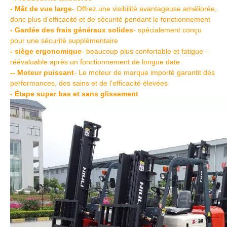
- Mât de vue large
- Offrez une visibilité avantageuse améliorée,
donc plus d'efficacité et de sécurité pendant le fonctionnement
- Gardée des frais généraux solides
- spécialement conçu
pour une sécurité supplémentaire
- siège ergonomique
- beaucoup plus confortable et fatigue -
réévaluable après un fonctionnement de longue date
-- Moteur puissant
- Le moteur de marque importé garantit des
performances, des sains et de l'efficacité élevées
- Étape super bas et sans glissement