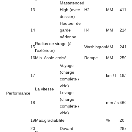
Mastetended
13
High (avec
H2
MM
4110
dossier)
Hauteur de
14
garde
H4
MM
2140
aérienne
Radius de virage (à
15
Washington
MM
2415
l'extérieur)
16
Min. Asole croisé
Rampe
MM
2500
Voyage
(charge
17
km / h
18/19
complète /
vide)
La vitesse
Levage
Performance
(charge
18
mm / s
460/5
complète /
vide)
19
Max.gradiabilité
%
20
20
Devant
28x9-