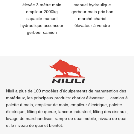
nuel de
élevée 3 mètre main
manuel hydraulique
élé
eur à
empileur 2000kg
gerbeur main prix bon
éléva
age de
capacité manuel
marché chariot
gerbeu
in de
hydraulique ascenseur
élévateur à vendre
'usine
gerbeur camion
e
Niuli a plus de 100 modèles d'équipements de manutention des
matériaux, les principaux produits: chariot élévateur ， camion à
palette à main, empileur de main, empileur électrique, palette
électrique, lifting de queue, lanceur industriel, lifting des ciseaux,
levage de marchandises, rampe de quai mobile, niveau de quai
et le niveau de quai et bientôt.