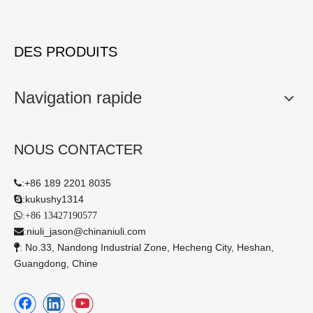
DES PRODUITS
Navigation rapide
NOUS CONTACTER
:
+86 189 2201 8035

:
kukushy1314

:

+86 13427190577
:
niuli_jason@chinaniuli.com

: No.33, Nandong Industrial Zone, Hecheng City, Heshan,

Guangdong, Chine