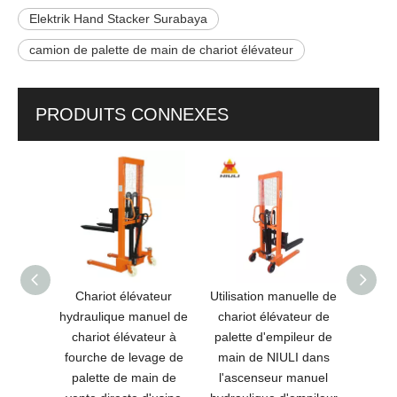
Elektrik Hand Stacker Surabaya
camion de palette de main de chariot élévateur
PRODUITS CONNEXES
teur
Chariot élévateur
Utilisation manuelle de
Emp
mbes
hydraulique manuel de
chariot élévateur de
manue
chariot élévateur à
palette d'empileur de
chari
fourche de levage de
main de NIULI dans
chari
palette de main de
l'ascenseur manuel
gerb