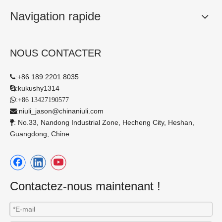
Navigation rapide
NOUS CONTACTER
:
+86 189 2201 8035

:
kukushy1314

:

+86 13427190577
:
niuli_jason@chinaniuli.com

: No.33, Nandong Industrial Zone, Hecheng City, Heshan,

Guangdong, Chine
Contactez-nous maintenant !