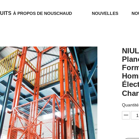
UITS
À PROPOS DE NOUS
CHAUD
NOUVELLES
NO
NIULI
Plan
Form
Homm
Élec
Cha
Quantité