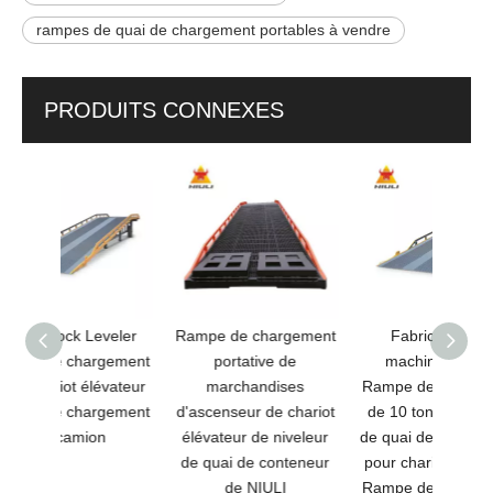
rampes de quai de chargement portables à vendre
PRODUITS CONNEXES
veler
Rampe de chargement
Fabrication de
NIU
gement
portative de
machines NIULI
tonne
évateur
marchandises
Rampe de quai mobile
ton
gement
d'ascenseur de chariot
de 10 tonnes Rampe
capac
n
élévateur de niveleur
de quai de chargement
ascen
de quai de conteneur
pour chariot élévateur
Mobil
de NIULI
Rampe de quai mobile
ra