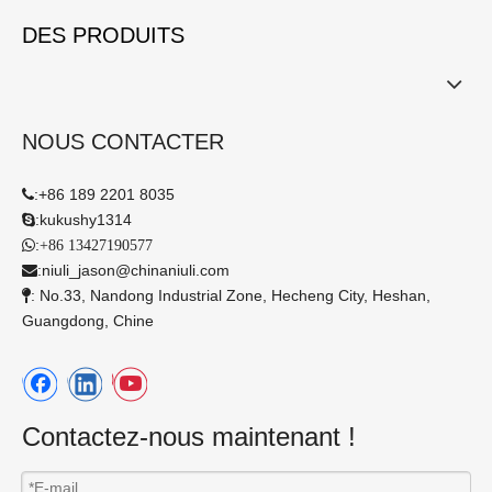
DES PRODUITS
NOUS CONTACTER
:
+86 189 2201 8035

:
kukushy1314

:

+86 13427190577
:
niuli_jason@chinaniuli.com

: No.33, Nandong Industrial Zone, Hecheng City, Heshan,

Guangdong, Chine
Contactez-nous maintenant !