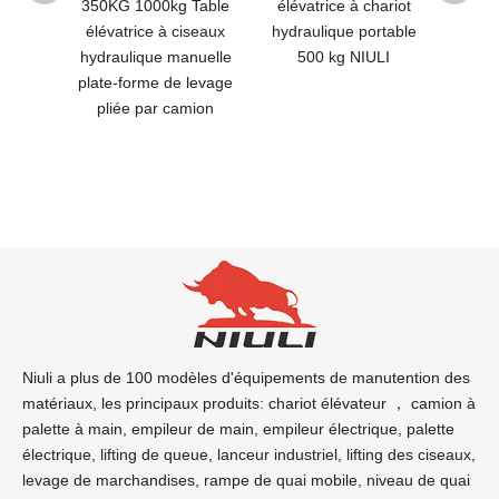
ur
350KG 1000kg Table
élévatrice à chariot
élév
ue
élévatrice à ciseaux
hydraulique portable
ci
 de
hydraulique manuelle
500 kg NIULI
hydra
s de
plate-forme de levage
NIULI
Table
pliée par camion
pri
iseaux
.5M
Niuli a plus de 100 modèles d'équipements de manutention des
matériaux, les principaux produits: chariot élévateur ， camion à
palette à main, empileur de main, empileur électrique, palette
électrique, lifting de queue, lanceur industriel, lifting des ciseaux,
levage de marchandises, rampe de quai mobile, niveau de quai