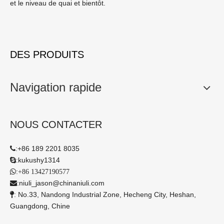
et le niveau de quai et bientôt.
DES PRODUITS
Navigation rapide
NOUS CONTACTER
:
+86 189 2201 8035

:
kukushy1314

:

+86 13427190577
:
niuli_jason@chinaniuli.com

: No.33, Nandong Industrial Zone, Hecheng City, Heshan,

Guangdong, Chine